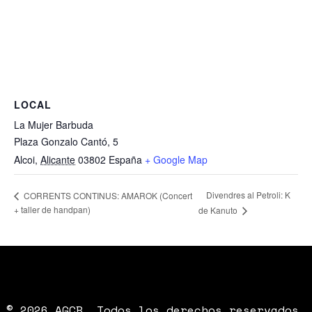
LOCAL
La Mujer Barbuda
Plaza Gonzalo Cantó, 5
Alcoi
,
Alicante
03802
España
+ Google Map
Divendres al Petroli: K
CORRENTS CONTINUS: AMAROK (Concert
+ taller de handpan)
de Kanuto
© 2026 AGCB. Todos los derechos reservados.