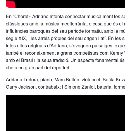
En “Choret» Adriano intenta connectar musicalment les seue
clàssiques amb la música mediterrània, o cosa que és el mat
influències barroques del seu període formatiu, amb la músic
segle XIX, i les arrels pròpies del seu origen llatí. En les s
totes elles originals d’Adriano, s’evoquen paisatges, experièn
també el reconeixement a grans trompetistes com Kenny Whee
amb el Brasil i la seua tradició. Un aspecte fonamental és la u
chelo en gran part del repertori.
Adriano Tortora, piano; Marc Bullòn, violoncel; Sofiia Kozak,
Garry Jackson, contrabaix; i Simone Zaniol, bateria, formen: