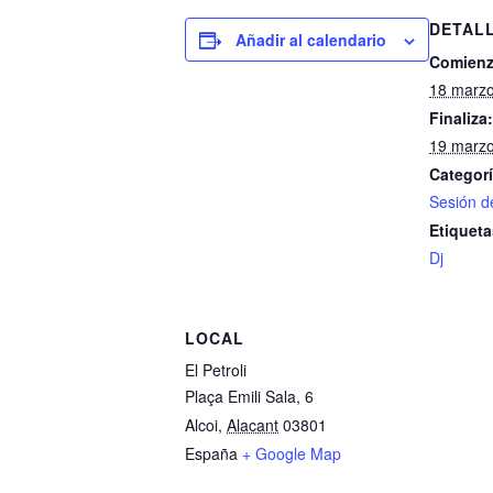
DETAL
Añadir al calendario
Comienz
18 marzo
Finaliza:
19 marzo
Categorí
Sesión d
Etiqueta
Dj
LOCAL
El Petroli
Plaça Emili Sala, 6
Alcoi
,
Alacant
03801
España
+ Google Map