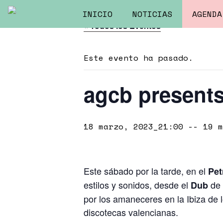
INICIO
NOTICIAS
AGENDA
« Todos los Eventos
Este evento ha pasado.
agcb present
18 marzo, 2023_21:00
--
19 m
Este sábado por la tarde, en el
Pet
estilos y sonidos, desde el
de 
Dub
por los amaneceres en la Ibiza de 
discotecas valencianas.