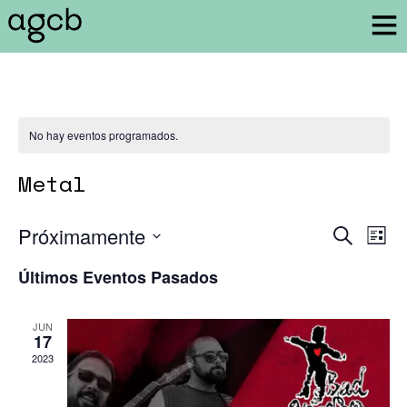
No hay eventos programados.
Metal
Próximamente
Navegaci
Nav
Buscar
List
de
de
Seleccionar
Últimos Eventos Pasados
búsqueda
vis
fecha.
y
de
vistas
Eve
JUN
17
de
2023
Eventos