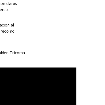
con claras
erso.
ación al
arado no
olden Tricoma.