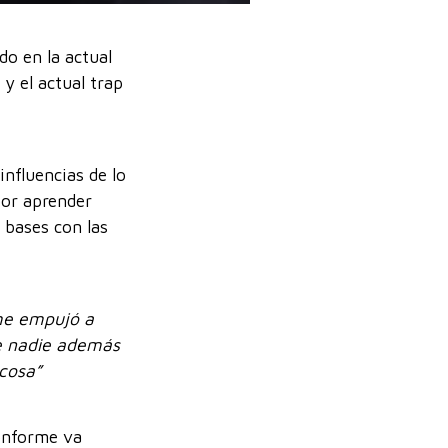
o en la actual
y el actual trap
nfluencias de lo
por aprender
 bases con las
 me empujó a
de nadie además
cosa”
conforme va