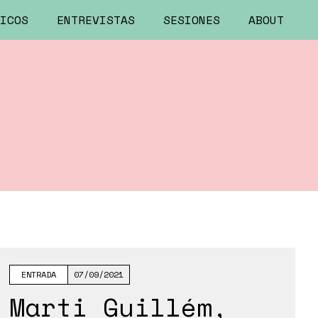
ICOS
ENTREVISTAS
SESIONES
ABOUT
ENTRADA
07/09/2021
Marti Guillém,