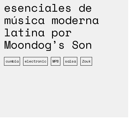
esenciales de
música moderna
latina por
Moondog’s Son
cumbia
electronic
MPB
salsa
Zouk