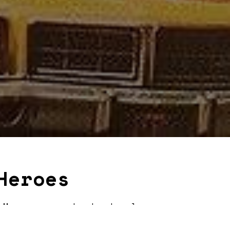
Heroes
 Heroes
, un podcast sobre los
zana en todas sus épocas.