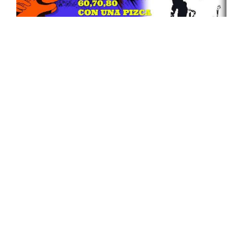
EVENTO
08/06/2023
El Payo Ke Kanta en el Bad
Voodoo