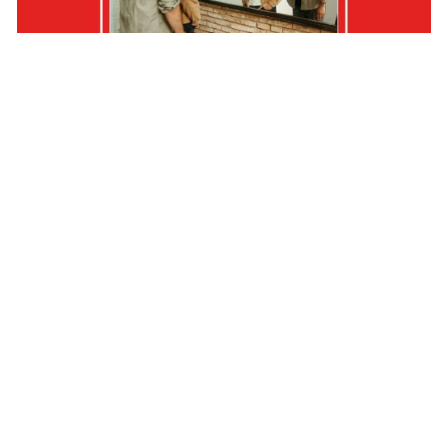
EVENTO
02/06/2023
Diumenges a El Petroli:
Andreu Valor