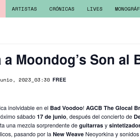
ARTISTAS
CRÓNICAS
LIVES
MONOGRÁF
a a Moondog’s Son al
unio, 2023_03:30
FREE
ca inolvidable en el
!
Bad Voodoo
AGCB The Glocal B
róximo sábado
, después del concierto de
17 de junio
De
leta una mezcla sorprendente de
y
guitarras
sintetizado
icos, pasando por la
Neoyorkina y sonido
New Weave