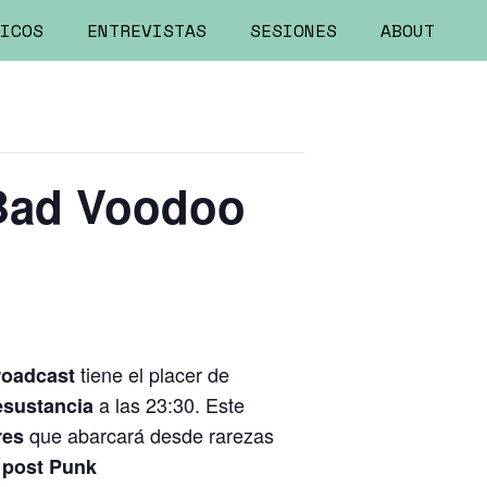
ICOS
ENTREVISTAS
SESIONES
ABOUT
 Bad Voodoo
tiene el placer de
roadcast
a las 23:30. Este
sustancia
que abarcará desde rarezas
res
s
post Punk