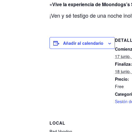
«Vive la experiencia de Moondogs’s 
¡Ven y sé testigo de una noche inol
DETAL
Añadir al calendario
Comienz
17 junio
Finaliza:
18 junio
Precio:
Free
Categorí
Sesión d
LOCAL
Bad Voodoo