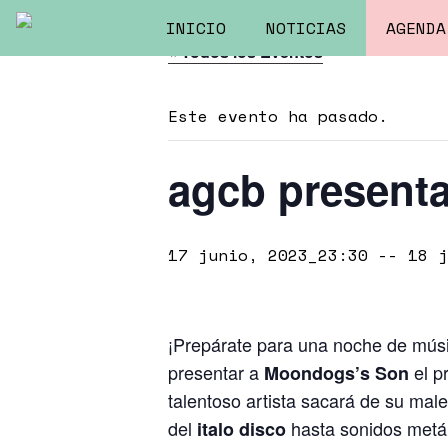
INICIO
NOTICIAS
AGENDA
« Todos los Eventos
Este evento ha pasado.
agcb present
17 junio, 2023_23:30
--
18 j
¡Prepárate para una noche de músi
presentar a
el p
Moondogs’s Son
talentoso artista sacará de su ma
del
hasta sonidos metál
italo disco