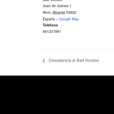
Joan de Joanes 1
Alcoi
,
Alicante
03802
España
+ Google Map
Teléfono
661207981
Desustancia al Bad Voodoo