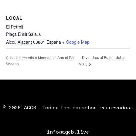
LOCAL
El Petroli
Plaça Emili Sala, 6
Alcoi
,
Alacant
03801
España
+ Google Map
Divendres al Petroli: Johan
agcb presenta a Moondog’s Son al Bad
Voodoo
MRK
© 2026 AGCB. Todos los derechos reservados.
info@agcb.live