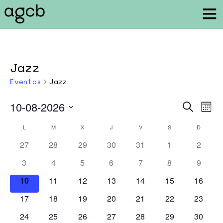
Jazz
Eventos
Jazz
10-08-2026
Navegaci
Nav
Buscar
Mes
de
de
Seleccionar
Calendario
L
LUNES
M
MARTES
X
MIÉRCOLES
J
JUEVES
V
VIERNES
S
SÁBADO
búsqueda
D
DOMIN
vis
fecha.
de
y
de
0
0
0
0
0
0
0
27
28
29
30
31
1
2
Eventos
vistas
Eve
eventos
eventos
eventos
eventos
eventos
eventos
evento
0
0
0
0
0
0
0
3
4
5
6
7
8
9
de
eventos
eventos
eventos
eventos
eventos
eventos
evento
Eventos
0
0
0
0
0
0
0
10
11
12
13
14
15
16
eventos
eventos
eventos
eventos
eventos
eventos
eventos
0
0
0
0
0
0
0
17
18
19
20
21
22
23
eventos
eventos
eventos
eventos
eventos
eventos
eventos
0
0
0
0
0
0
0
24
25
26
27
28
29
30