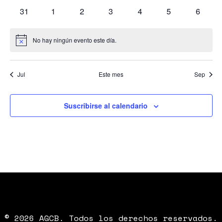
eventos
eventos
eventos
eventos
eventos
eventos
eventos
0
0
0
0
0
0
0
31
1
2
3
4
5
6
eventos
eventos
eventos
eventos
eventos
eventos
evento
No hay ningún evento este día.
Aviso
Jul
Este mes
Sep
Suscribirse al calendario
© 2026 AGCB. Todos los derechos reservados.