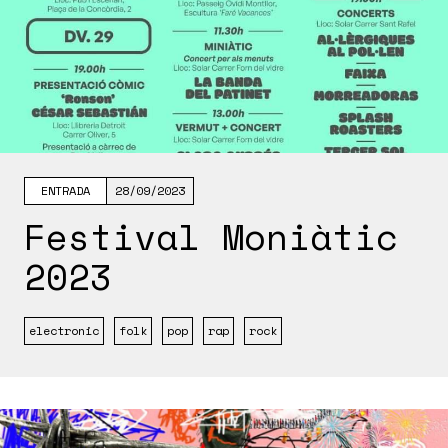
ENTRADA
28/09/2023
Festival Moniàtic
2023
electronic
folk
pop
rap
rock