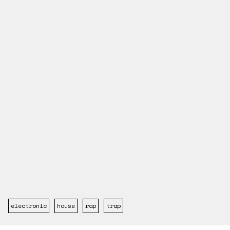
electronic
house
rap
trap